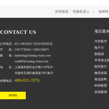
下一篇：MX-1000 系列
友情链接：
优傲机器人
|
埃姆维
CONTACT US
项目案
汽车航空
公司电话：021-33821033 / 0510-85629128
电子3C
手 机：13671739542 / 15861546071
新能源
邮 箱：marketing@ximing-vision.com
半导体太
xma805@ximing-vision.com
医药医疗
地 址：上海浦东新区金沪路1118号3F
物流包装
无锡市滨湖区缘溪道3号C栋2F
食品饮料
400-021-3376
免费电话：
科研教育
其他案例
MORE