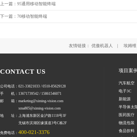
上一篇：95通用移动智能终端
下一篇：70移动智能终端
友情链接：
优傲机器人
|
埃姆维
CONTACT US
项目案
汽车航空
公司电话：021-33821033 / 0510-85629128
电子3C
手 机：13671739542 / 15861546071
新能源
邮 箱：marketing@ximing-vision.com
半导体太
xma805@ximing-vision.com
医药医疗
地 址：上海浦东新区金沪路1118号3F
物流包装
无锡市滨湖区缘溪道3号C栋2F
食品饮料
400-021-3376
免费电话：