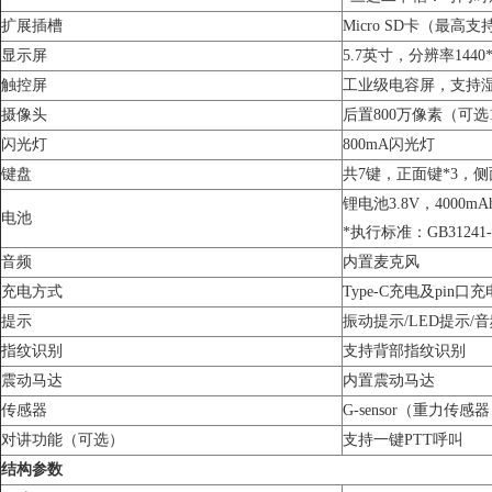
扩展插槽
Micro SD卡（最高支
显示屏
5.7英寸，分辨率1440
触控屏
工业级电容屏，支持湿
摄像头
后置800万像素（可选
闪光灯
800mA闪光灯
键盘
共7键，正面键*3，侧
锂电池3.8V，4000
电池
*执行标准：GB31241-
音频
内置麦克风
充电方式
Type-C充电及pin
提示
振动提示/LED提示/
指纹识别
支持背部指纹识别
震动马达
内置震动马达
传感器
G-sensor（重力传感
对讲功能（可选）
支持一键PTT呼叫
结构参数