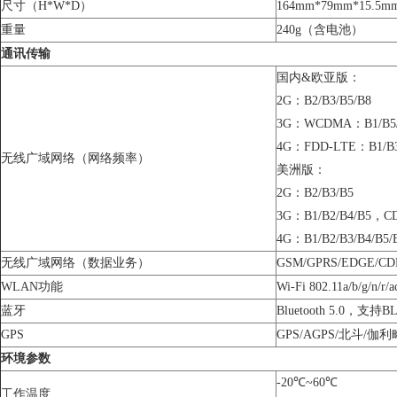
尺寸（H*W*D）
164mm*79mm*15
重量
240g（含电池）
通讯传输
国内&欧亚版：
2G：B2/B3/B5/B8
3G：WCDMA：B1/B5/
4G：FDD-LTE：B1/B3/
无线广域网络（网络频率）
美洲版：
2G：B2/B3/B5
3G：B1/B2/B4/B5
4G：B1/B2/B3/B4/B5/
无线广域网络（数据业务）
GSM/GPRS/EDGE/CD
WLAN功能
Wi-Fi 802.11a/b/g
蓝牙
Bluetooth 5.0，支持B
GPS
GPS/AGPS/北斗/伽利略
环境参数
-20℃~60℃
工作温度