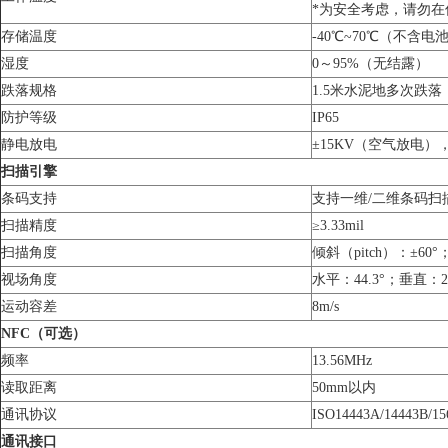
*为安全考虑，请勿在
存储温度
-40℃~70℃（不含电
湿度
0～95%（无结露）
跌落规格
1.5米水泥地多次跌落
防护等级
IP65
静电放电
±15KV（空气放电）
扫描引擎
条码支持
支持一维/二维条码扫
扫描精度
≥3.33mil
扫描角度
倾斜（pitch）：±60°
视场角度
水平：44.3°；垂直：2
运动容差
8m/s
NFC（可选）
频率
13.56MHz
读取距离
50mm以内
通讯协议
ISO14443A/14443B/15
通讯接口