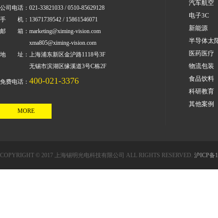
汽车航空
公司电话：021-33821033 / 0510-85629128
电子3C
手 机：13671739542 / 15861546071
新能源
邮 箱：marketing@ximing-vision.com
半导体太
xma805@ximing-vision.com
医药医疗
地 址：上海浦东新区金沪路1118号3F
物流包装
无锡市滨湖区缘溪道3号C栋2F
食品饮料
400-021-3376
免费电话：
科研教育
其他案例
MORE
COPYRIGHT © 2017 上海锡明光电科技有限公司 ALL RIGHTS RESERVED.
沪ICP备1