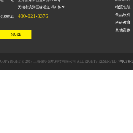
地 址：上海浦东新区金沪路1118号3F
物流包装
无锡市滨湖区缘溪道3号C栋2F
食品饮料
400-021-3376
免费电话：
科研教育
其他案例
MORE
COPYRIGHT © 2017 上海锡明光电科技有限公司 ALL RIGHTS RESERVED.
沪ICP备1